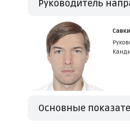
Руководитель нап
Савк
Руков
Канди
Основные показат