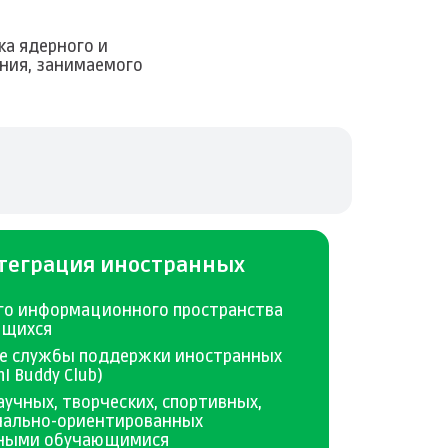
ка ядерного и
ния, занимаемого
нтеграция иностранных
го информационного пространства
ющихся
ие службы поддержки иностранных
I Buddy Club)
учных, творческих, спортивных,
нально-ориентированных
нными обучающимися