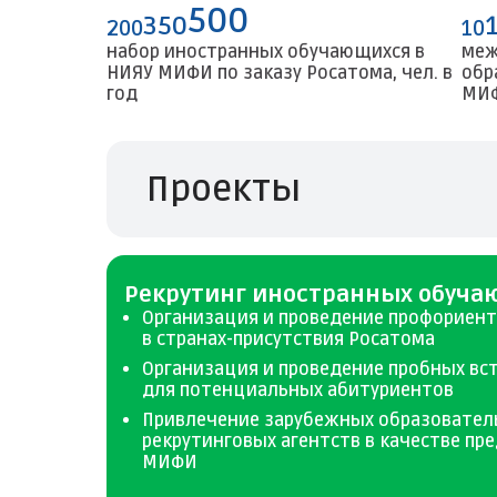
500
350
200
10
набор иностранных обучающихся в
меж
НИЯУ МИФИ по заказу Росатома, чел. в
обр
год
МИ
Проекты
Рекрутинг иностранных обуча
Организация и проведение профориен
в странах-присутствия Росатома
Организация и проведение пробных вс
для потенциальных абитуриентов
Привлечение зарубежных образовател
рекрутинговых агентств в качестве пр
МИФИ