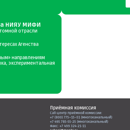
ла НИЯУ МИФИ
атомной отрасли
ересах Агенства
ным» направлениям
ика, экспериментальная
Приёмная комиссия
Call-центр приёмной комиссии:
+7 (800) 775–15–51 (многоканальный)
+7 495 785-55-25 (многоканальный)
Факс: +7 499 324-21-11