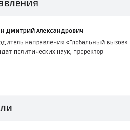
равления
ин Дмитрий Александрович
одитель направления «Глобальный вызов»
дат политических наук, проректор
ели