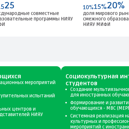
25
20%
15
15%
10%
дународные совместные
доля мирового рын
азовательные программы НИЯУ
смежного образова
ФИ
НИЯУ МИФИ
ющихся
Социокультурная и
тационных мероприятий
студентов
Создание мультиязычно
для иностранных обуча
тупительных испытаний
Формирование и развит
обучающихся - MBC (MEPh
ьных центров и
едставителей НИЯУ
Системная реализация на
культурных и профессио
мероприятий с иностра