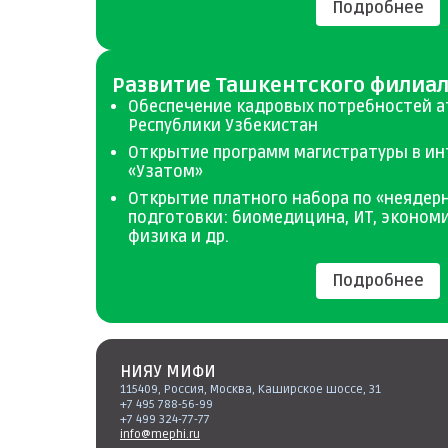
Подробнее
Развитие Ташкентского филиа
Обеспечение кадровых потребностей 
Республики Узбекистан
Открытие программ магистратуры в инт
«Узатом»
Открытие платного набора по «неядер
подготовки: биомедицина, ИТ, эконом
физика и др.
Подробнее
НИЯУ МИФИ
115409, Россия, Москва, Каширское шоссе, 31
+7 495 788-56-99
+7 499 324-77-77
info@mephi.ru