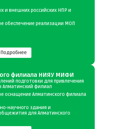
х и внешних российских НПР и
ое обеспечение реализации МОП
Подробнее
кого филиала НИЯУ МИФИ
влений подготовки для привлечения
в Алматинский филиал
ое оснащение Алматинского филиала
но-научного здания и
общежития для Алматинского