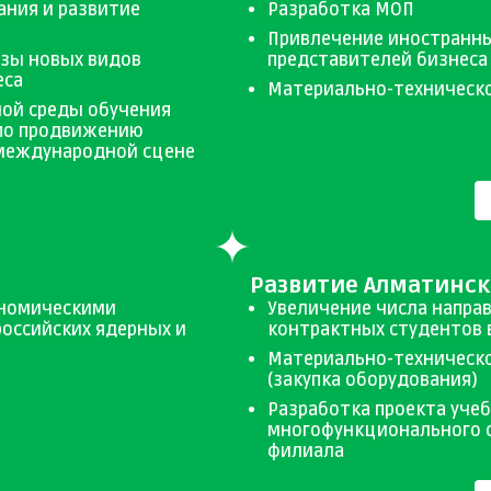
ания и развитие
Разработка МОП
Привлечение иностранны
азы новых видов
представителей бизнеса
еса
Материально-техническ
ой среды обучения
 по продвижению
 международной сцене
Развитие Алматинс
ономическими
Увеличение числа напра
российских ядерных и
контрактных студентов 
Материально-техническ
(закупка оборудования)
Разработка проекта учеб
многофункционального 
филиала