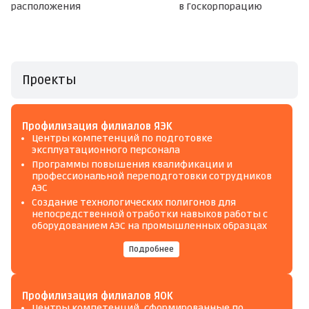
расположения
в Госкорпорацию
Проекты
Профилизация филиалов ЯЭК
Центры компетенций по подготовке
эксплуатационного персонала
Программы повышения квалификации и
профессиональной переподготовки сотрудников
АЭС
Создание технологических полигонов для
непосредственной отработки навыков работы с
оборудованием АЭС на промышленных образцах
Подробнее
Профилизация филиалов ЯОК
Центры компетенций, сформированные по