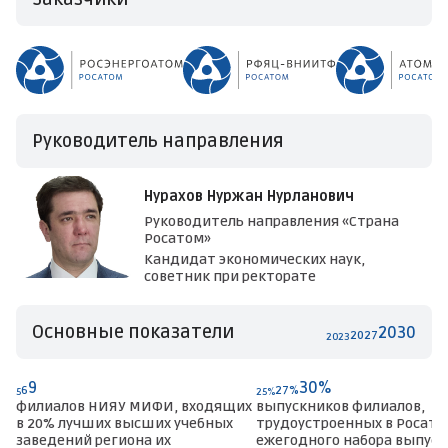
Руководитель направления
Нурахов Нуржан Нурланович
Руководитель направления «Страна
Росатом»
Кандидат экономических наук,
советник при ректорате
Основные показатели
2030
2027
2023
9
30%
6
27%
5
25%
филиалов НИЯУ МИФИ, входящих
выпускников филиалов,
в 20% лучших высших учебных
трудоустроенных в Росато
заведений региона их
ежегодного набора выпуск